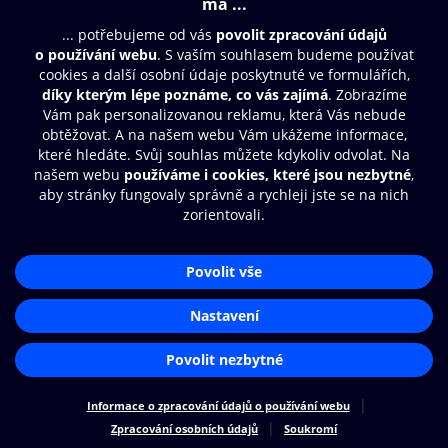
Moje O2 Knihovna
Další zábava
© O2 Czech Republic a.s.
Nákupní řád
Přístupnost
Zásady zpracování osobních údajů
Cookies
Aplikace O2 Knihovna
Nastavení cookies
Čti a poslouchej své e-knihy a
audioknihy rychleji a pohodlněji.
STÁHNOUT