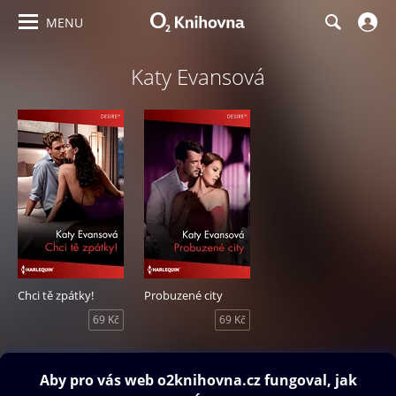
MENU
Katy Evansová
Chci tě zpátky!
Probuzené city
69 Kč
69 Kč
Obsah ke stažení