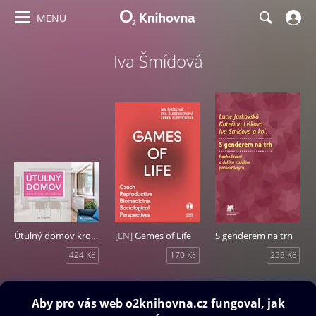
MENU
Iva Šmídová
Útulný domov krok za krokem
[EN]
Games of Life
S genderem na trh
424 Kč
170 Kč
238 Kč
Obsah ke stažení