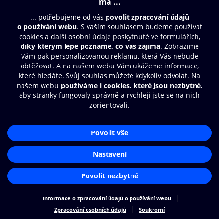
Moje O2 Knihovna
Další zábava
© O2 Czech Republic a.s.
Nákupní řád
Přístupnost
Zásady zpracování osobních údajů
Cookies
Aplikace O2 Knihovna
Nastavení cookies
Čti a poslouchej své e-knihy a
audioknihy rychleji a pohodlněji.
STÁHNOUT