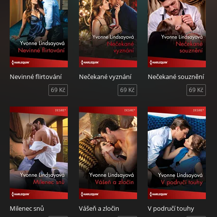
Nevinné flirtování
Nečekané vyznání
Nečekané souznění
69 Kč
69 Kč
69 Kč
Milenec snů
Vášeň a zločin
V područí touhy