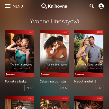
MENU
Yvonne Lindsayová
Pomsta a láska
Čekání na pomstu
Nedotknutelná
69 Kč
69 Kč
69 Kč