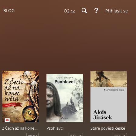
BLOG
O2.cz
Přihlásit se
Z Čech až na konec světa
Psohlavci
Staré pověsti české