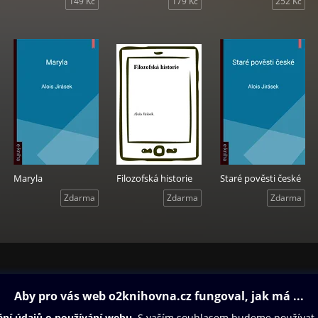
149 Kč
179 Kč
252 Kč
Maryla
Filozofská historie
Staré pověsti české
Zdarma
Zdarma
Zdarma
ovna
Další zábava
Oneplay