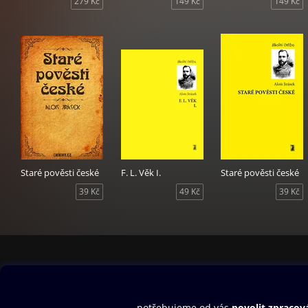
279 Kč
149 Kč
149 Kč
Staré pověsti české
F. L. Věk I.
Staré pověsti české
39 Kč
49 Kč
39 Kč
Obsah ke stažení
Moje O2 Knih
Uvítací melodie
Přihlásit se
Aplikace a hry