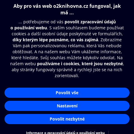
249 Kč
249 Kč
99 Kč
Obsah ke stažení
Moje O2 Knihovna
Další zábava
© O2 Czech Republic a.s.
Nákupní řád
Přístupnost
Aplikace O2 Knihovna
Zásady zpracování osobních údajů
Čti a poslouchej své e-knihy a
Cookies
audioknihy rychleji a pohodlněji.
Nastavení cookies
STÁHNOUT