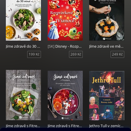
Jíme zdravě do 30 minut
[SK]
Disney - Rozprávkové Vianoce
Jíme zdravě ve městě i na venkově
199 Kč
269 Kč
249 Kč
Jíme zdravě s Fitrecepty II
Jíme zdravě s Fitrecepty
Jethro Tull v zemích Koruny české