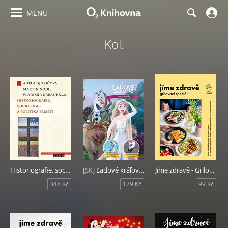
MENU
Kol.
Historiografie, sociologie a politika paměti
[SK]
Ľadové kráľovstvo - 2 nové príbehy - Jednorožec pre Olafa, Prekvapenie na mieru
Jíme zdravě - Grilovací speciál
348 Kč
179 Kč
99 Kč