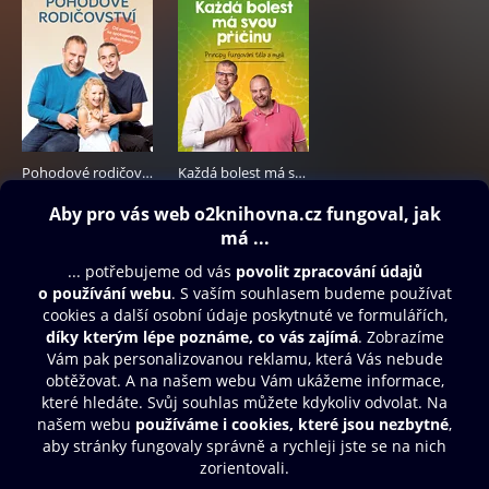
Pohodové rodičovství
Každá bolest má svou příčinu
299 Kč
329 Kč
Obsah ke stažení
Moje O2 Knihovna
Další zábava
© O2 Czech Republic a.s.