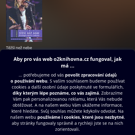
Těžší než nebe
199 Kč
Obsah ke stažení
Moje O2 Knihovna
Další zábava
© O2 Czech Republic a.s.