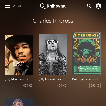
MENU
Charles R. Cross
[SK]
Izba plná zrkadiel
[SK]
Ťažší ako nebo
Pokoj plný zrcadel
459 Kč
459 Kč
266 Kč