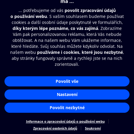
Cookies
Nastavení cookies
Aplikace O2 Knihovna
Čti a poslouchej své e-knihy a
audioknihy rychleji a pohodlněji.
STÁHNOUT