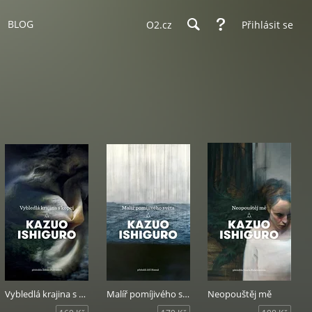
BLOG
O2.cz
Přihlásit se
Vybledlá krajina s kopci
Malíř pomíjivého světa
Neopouštěj mě