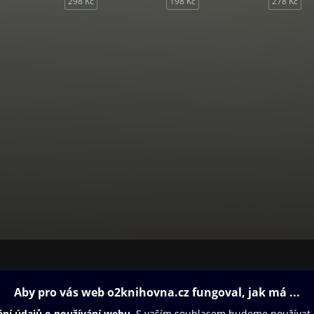
298 Kč
198 Kč
278 Kč
ovna
Další zábava
Oneplay