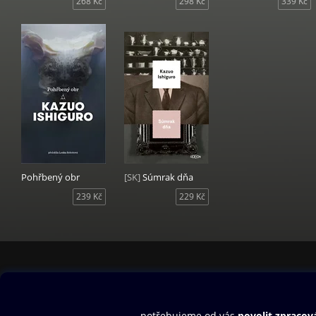
268 Kč
298 Kč
339 Kč
Pohřbený obr
[SK]
Súmrak dňa
239 Kč
229 Kč
Obsah ke stažení
Moje O2 Knih
Uvítací melodie
Přihlásit se
Aplikace a hry