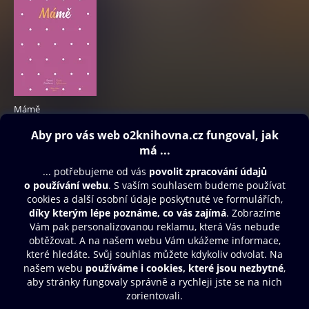
Mámě
269 Kč
Obsah ke stažení
Moje O2 Knihovna
Další zábava
© O2 Czech Republic a.s.