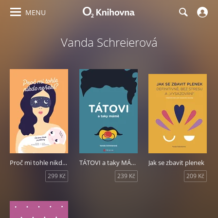
MENU
Vanda Schreierová
Proč mi tohle nikdo neřekl?
TÁTOVI a taky MÁMĚ
Jak se zbavit plenek
299 Kč
239 Kč
209 Kč