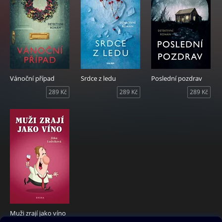
Vánoční případ
Srdce z ledu
Poslední pozdrav
289 Kč
289 Kč
289 Kč
Muži zrají jako víno