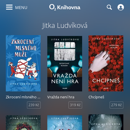
MENU
Jitka Ludvíková
Zkrocení mlsného muže
Vražda není hra
Chcípneš
239 Kč
319 Kč
279 Kč