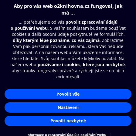
179 Kč
Obsah ke stažení
Moje O2 Knihovna
Další zábava
© O2 Czech Republic a.s.
Nákupní řád
Přístupnost
Aplikace O2 Knihovna
Zásady zpracování osobních údajů
Čti a poslouchej své e-knihy a
Cookies
audioknihy rychleji a pohodlněji.
Nastavení cookies
STÁHNOUT