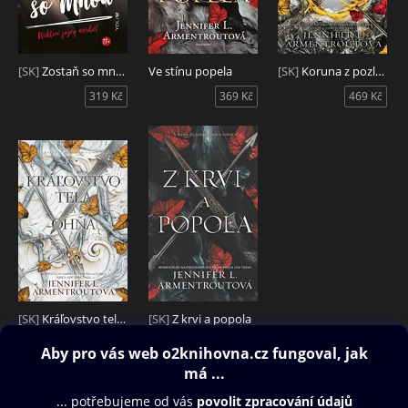
[SK]
Zostaň so mnou
Ve stínu popela
[SK]
Koruna z pozlátených kostí
319 Kč
369 Kč
469 Kč
[SK]
Kráľovstvo tela a ohňa
[SK]
Z krvi a popola
409 Kč
339 Kč
Obsah ke stažení