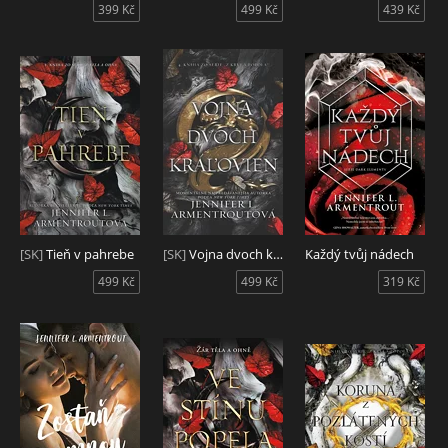
399 Kč
499 Kč
439 Kč
[SK]
Tieň v pahrebe
[SK]
Vojna dvoch kráľovien
Každý tvůj nádech
499 Kč
499 Kč
319 Kč