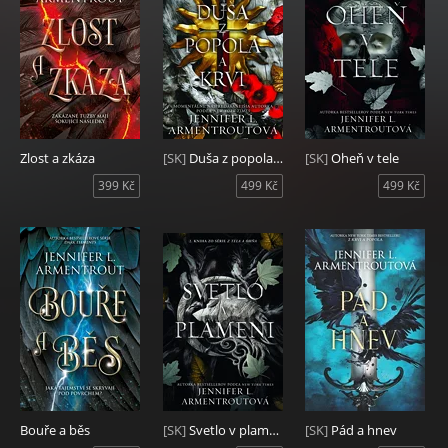
Zlost a zkáza
[SK]
Duša z popola a krvi
[SK]
Oheň v tele
399 Kč
499 Kč
499 Kč
Bouře a běs
[SK]
Svetlo v plameni
[SK]
Pád a hnev