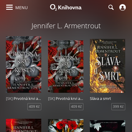
MENU
Jennifer L. Armentrout
[SK]
Prvotná krvi a kostí (2. časť)
[SK]
Prvotná krvi a kostí (1. časť)
Sláva a smrt
409 Kč
409 Kč
399 Kč