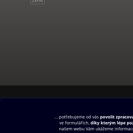
239 Kč
Obsah ke stažení
Moje O2 Knih
Uvítací melodie
Přihlásit se
Aplikace a hry
E-knihy
Dárkový poukaz
SMS/MMS Info
Audioknihy
Nápověda
Blog