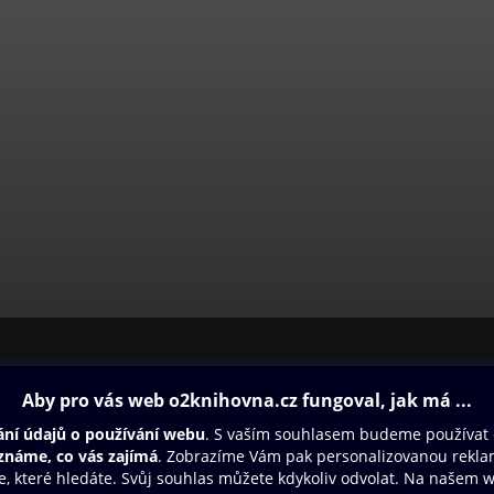
ovna
Další zábava
Oneplay
Oneplay Originály
Sport