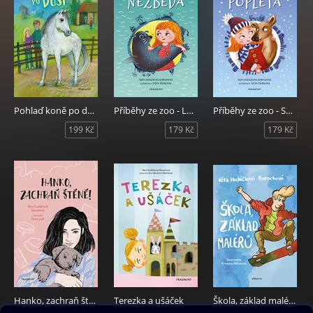
Pohlaď koně po duši
Příběhy ze zoo - Lachtánek nezbeda
Příběhy ze zoo - Sobík popleta
199 Kč
179 Kč
179 Kč
Hanko, zachraň štěně!
Terezka a ušáček
Škola, základ malérů