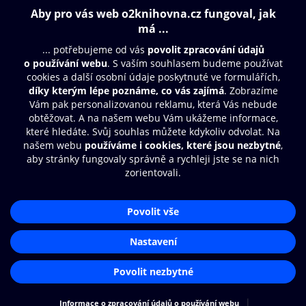
229 Kč
149 Kč
189 Kč
Obsah ke stažení
Moje O2 Knihovna
Další zábava
© O2 Czech Republic a.s.
Nákupní řád
Přístupnost
Aplikace O2 Knihovna
Zásady zpracování osobních údajů
Čti a poslouchej své e-knihy a
Cookies
audioknihy rychleji a pohodlněji.
Nastavení cookies
STÁHNOUT