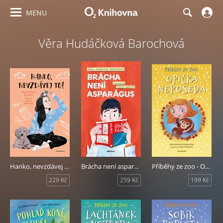
MENU
Věra Hudáčková Barochová
Hanko, nevzdávej to!
Brácha není asparágus
Příběhy ze zoo - Opička neposeda
229 Kč
259 Kč
199 Kč