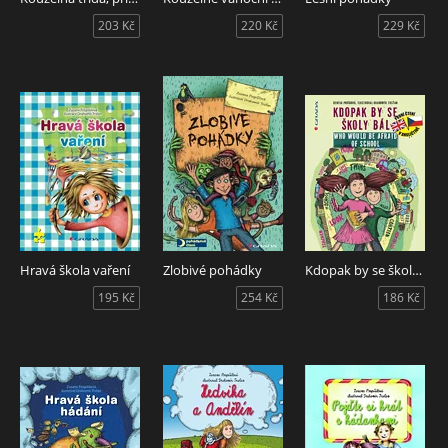
203 Kč
220 Kč
229 Kč
Hravá škola vaření
Zlobivé pohádky
Kdopak by se školy bál/Who Would Be Afraid of School
195 Kč
254 Kč
186 Kč