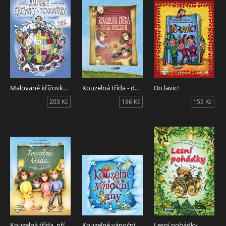
Malované křížovky a osmisměrky pro prvňáky a druháky
Kouzelná třída - další kouzlení
Do lavic!
203 Kč
186 Kč
153 Kč
Kouzelná třída, příběh pokračuje
Kouzelné vánoční sny
Lesní pohádky