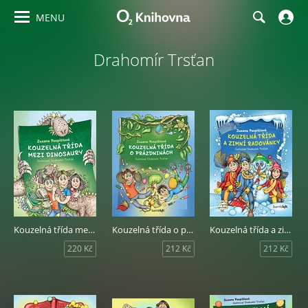
MENU
Drahomír Trsťan
Kouzelná třída mezi dinosaury
Kouzelná třída o prázdninách
Kouzelná třída a zimní radovánky
220 Kč
212 Kč
212 Kč