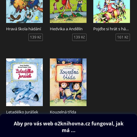
Hravá škola hádání
Hedvika a Andělín
Pojďte si hrát s hádankami
139 Kč
139 Kč
161 Kč
Letadélko Jurášek
Kouzelná třída
161 Kč
186 Kč