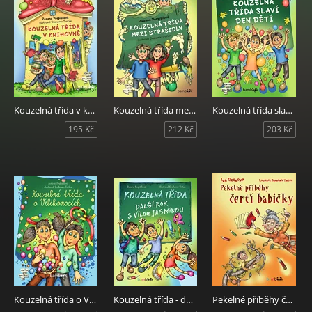
Kouzelná třída v knihovně
Kouzelná třída mezi strašidly
Kouzelná třída slaví Den dětí
195 Kč
212 Kč
203 Kč
Kouzelná třída o Velikonocích
Kouzelná třída - další rok s vílou Jasmínou
Pekelné příběhy čertí babičky