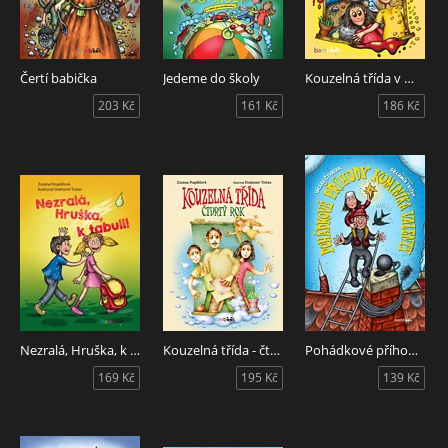
Čertí babička
Jedeme do školy
Kouzelná třída v muzeu
203 Kč
161 Kč
186 Kč
Nezralá, Hruška, k tabuli!
Kouzelná třída - čtvrtý rok
Pohádkové příhody kominíka Valenty
169 Kč
195 Kč
139 Kč