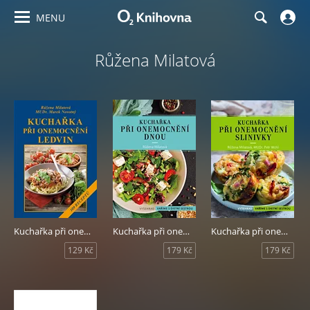
MENU
Růžena Milatová
Kuchařka při onemocnění ledvin
Kuchařka při onemocnění dnou
Kuchařka při onemocnění slinivky
129 Kč
179 Kč
179 Kč