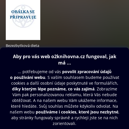
Bezezbytková dieta
119 Kč
Obsah ke stažení
Moje O2 Knihovna
Další zábava
© O2 Czech Republic a.s.