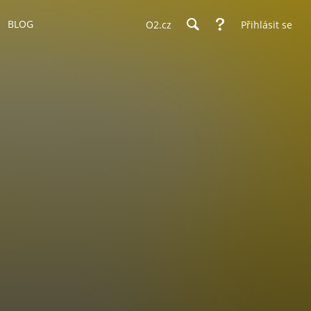
BLOG
O2.cz
Přihlásit se