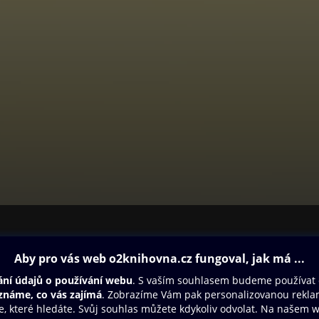
ovna
Další zábava
Oneplay
Oneplay Originály
Sport