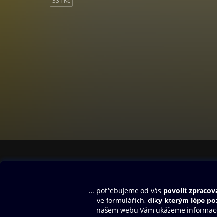
331 Kč
Obsah ke stažení
Moje O2 Knih
Uvítací melodie
Přihlásit se
Aplikace a hry
E-knihy
Dárkový poukaz
SMS/MMS Info
Audioknihy
Nápověda
Blog