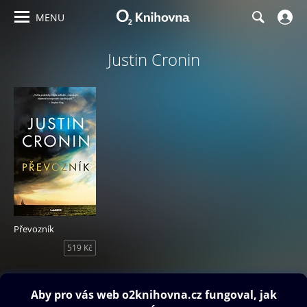
MENU
Justin Cronin
Převozník
519 Kč
Obsah ke stažení