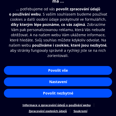
Moje O2 Knihovna
Další zábava
© O2 Czech Republic a.s.
Nákupní řád
Přístupnost
Zásady zpracování osobních údajů
Cookies
Aplikace O2 Knihovna
Nastavení cookies
Čti a poslouchej své e-knihy a
audioknihy rychleji a pohodlněji.
STÁHNOUT