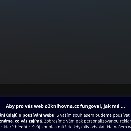
ovna
Další zábava
Oneplay
Oneplay Originály
Sport