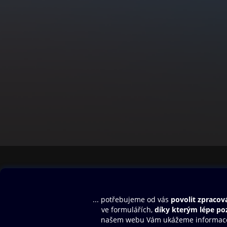
Obsah ke stažení
Moje O2 Knih
Uvítací melodie
Přihlásit se
Aplikace a hry
E-knihy
Dárkový poukaz
SMS/MMS Info
Audioknihy
Nápověda
Blog