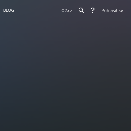
BLOG
O2.cz
Přihlásit se