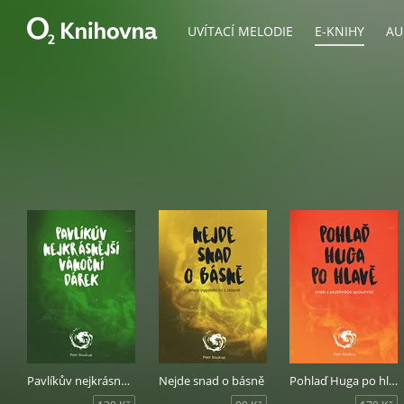
UVÍTACÍ MELODIE
E-KNIHY
AU
Pavlíkův nejkrásnější vánoční dárek
Nejde snad o básně
Pohlaď Huga po hlavě