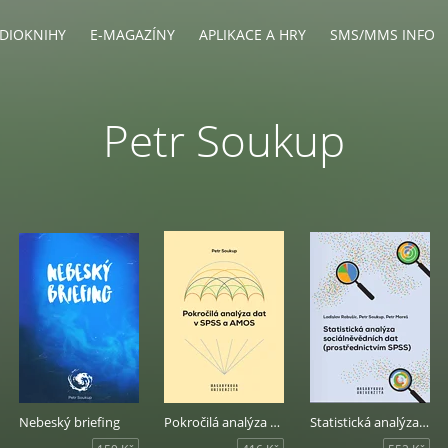
DIOKNIHY
E-MAGAZÍNY
APLIKACE A HRY
SMS/MMS INFO
Petr Soukup
Nebeský briefing
Pokročilá analýza dat v SPSS a AMOS
Statistická analýza sociálněvědních dat (prostřednictvím SPSS)