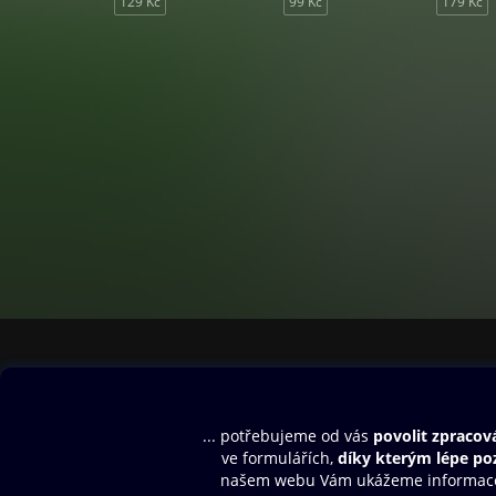
129 Kč
99 Kč
179 Kč
Obsah ke stažení
Moje O2 Knih
Uvítací melodie
Přihlásit se
Aplikace a hry
E-knihy
Dárkový poukaz
SMS/MMS Info
Audioknihy
Nápověda
Blog