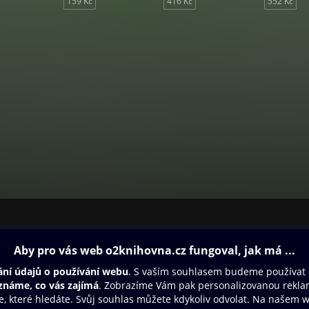
159 Kč
416 Kč
552 Kč
ovna
Další zábava
Oneplay
Oneplay Originály
Sport