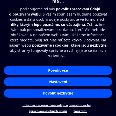
Moje O2 Knihovna
Další zábava
© O2 Czech Republic a.s.
Nákupní řád
Přístupnost
Zásady zpracování osobních údajů
Cookies
Aplikace O2 Knihovna
Nastavení cookies
Čti a poslouchej své e-knihy a
audioknihy rychleji a pohodlněji.
STÁHNOUT