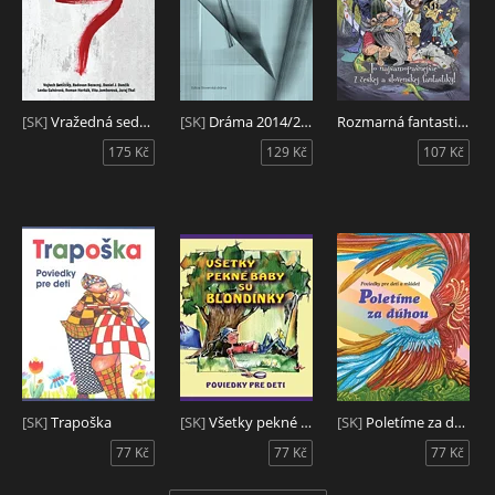
[SK]
Vražedná sedmička
[SK]
Dráma 2014/2015
Rozmarná fantastika
175 Kč
129 Kč
107 Kč
[SK]
Trapoška
[SK]
Všetky pekné baby sú blondínky
[SK]
Poletíme za dúhou I.
77 Kč
77 Kč
77 Kč