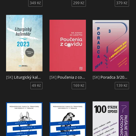
349 Kč
299 Kč
379 Kč
[SK]
Liturgický kalendár s kalendáriom svätých (2023)
[SK]
Poučenia z covidu
[SK]
Poradca 3/2019 - Zákon o vlastníctve bytov a nebytových priestorov - úplné znenie s komentárom
49 Kč
169 Kč
139 Kč