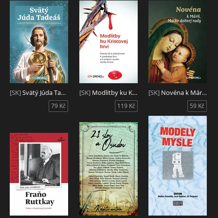
[SK]
Svätý Júda Tadeáš - veľký pomocník v ťažkých chvíľach
[SK]
Modlitby ku Kristovej krvi
[SK]
Novéna k Márii, Matke dobrej rady
79 Kč
119 Kč
59 Kč