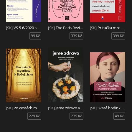
[SK]
VS 5-6/2020 sk - Stavebné konanie a vlastníctvo bytov, Stavebné povolenie - postup
[SK]
The Paris Review (60. roky)
[SK]
Príručka mzdovej účtovníčky (2021)
99 Kč
339 Kč
399 Kč
[SK]
Po cestách mystikov k Božej láske
[SK]
Jeme zdravo v meste aj na vidieku
[SK]
Svätá hodinka s Gemmou Galgani
229 Kč
239 Kč
49 Kč