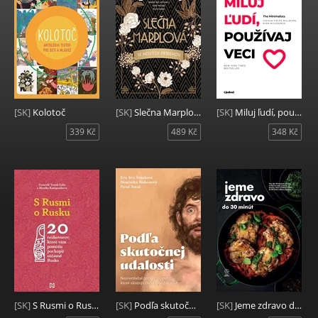
[SK]
Kolotoč
[SK]
Slečna Marplová: 12 nových príbehov
[SK]
Miluj ľudí, používaj veci
339 Kč
489 Kč
348 Kč
[SK]
S Rusmi o Rusku
[SK]
Podľa skutočnej udalosti
[SK]
Jeme zdravo do 30 minút