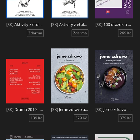
[SK]
Aktivity z etológie 2
[SK]
Aktivity z etológie 1
[SK]
100 otázok a odpovedí - Paušálne výdavky, Účtovníctvo
Zdarma
Zdarma
269 Kč
[SK]
Dráma 2019 - 2020
[SK]
Jeme zdravo a chutí nám to
[SK]
Jeme zdravo - rýchlo a jednoducho
139 Kč
379 Kč
379 Kč