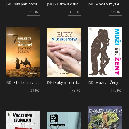
[SK]
Nás pán profesor Fraňo Ruttkay
[SK]
21 slov a osudov
[SK]
Modely mysle
225 Kč
135 Kč
219 Kč
[SK]
7 bolestí a 7 radostí svätého Jozefa
[SK]
Ruky milosrdenstva
[SK]
Muži vs. Ženy
39 Kč
79 Kč
175 Kč