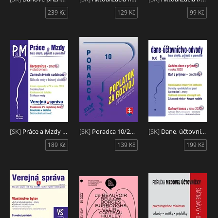
239 Kč
129 Kč
99 Kč
[SK]
Práce a Mzdy (PaM) 6/2020
[SK]
Poradca 10/2020 - Zákon o miestnom poplatku za rozvoj s komentárom
[SK]
Dane, účtovníctvo, odvody (DUO) 6/2020 - Sadzby ZDP, Daňový bonus 2020, Problémy v ZDP
189 Kč
139 Kč
199 Kč