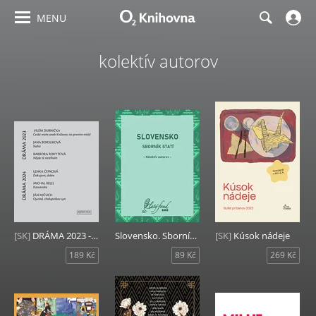
MENU
kolektív autorov
[SK]
DRÁMA 2023 - 2024
Slovensko. Sborník statí
[SK]
Kúsok nádeje
189 Kč
89 Kč
269 Kč