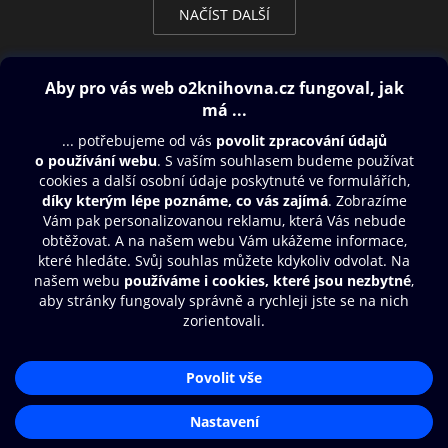
NAČÍST DALŠÍ
Obsah ke stažení
Moje O2 Knihovna
Další zábava
© O2 Czech Republic a.s.
Nákupní řád
Přístupnost
Aplikace O2 Knihovna
Zásady zpracování osobních údajů
Čti a poslouchej své e-knihy a
Cookies
audioknihy rychleji a pohodlněji.