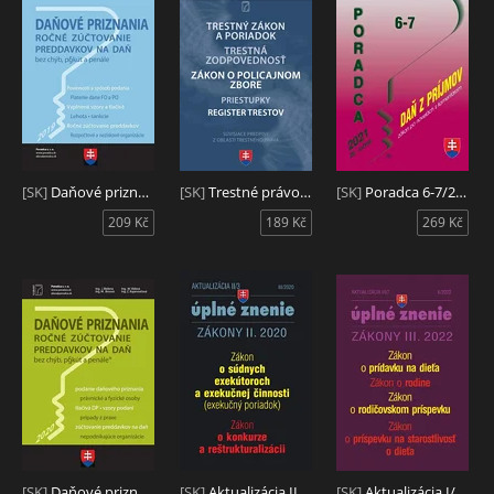
[SK]
Daňové priznania 2019 + vyplnené vzory a tlačivá
[SK]
Trestné právo - po novelách 2021
[SK]
Poradca 6-7/2021 ZDP s komentárom
209 Kč
189 Kč
269 Kč
[SK]
Daňové priznania 2020 + vyplnené vzory a tlačivá
[SK]
Aktualizácia II/4 2020 - Zákon o verejnom obstarávaní
[SK]
Aktualizácia I/1 2020 - Daňový poriadok, ZDP, Nariadenie o zániku daňového nedoplatku