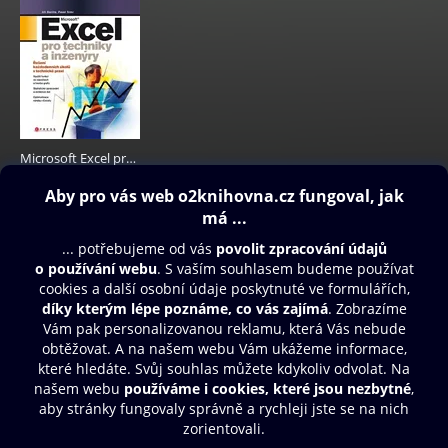
Microsoft Excel pro techniky a inženýry
249 Kč
Obsah ke stažení
Moje O2 Knihovna
Další zábava
© O2 Czech Republic a.s.