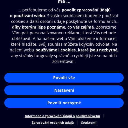
Moje O2 Knihovna
Další zábava
© O2 Czech Republic a.s.
Nákupní řád
Přístupnost
Zásady zpracování osobních údajů
Cookies
Aplikace O2 Knihovna
Nastavení cookies
Čti a poslouchej své e-knihy a
audioknihy rychleji a pohodlněji.
STÁHNOUT