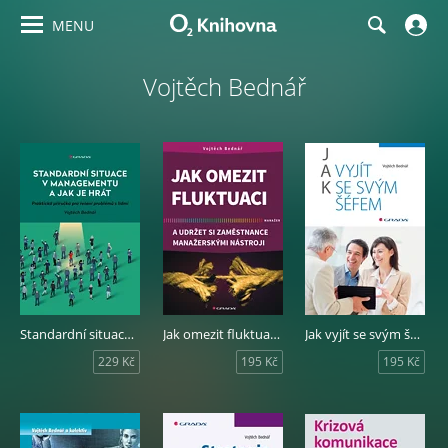
MENU
Vojtěch Bednář
Standardní situace v managementu a jak je hrát
Jak omezit fluktuaci a udržet si zaměstnance manažerskými nástroji
Jak vyjít se svým šéfem
229 Kč
195 Kč
195 Kč