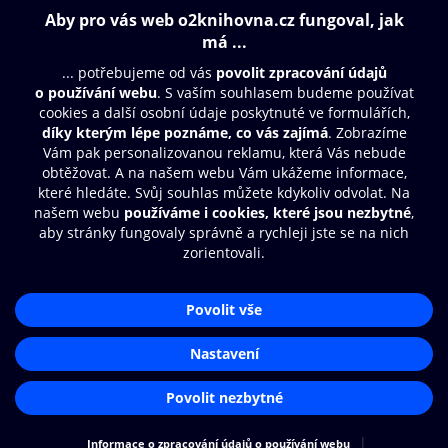
195 Kč
237 Kč
Obsah ke stažení
Moje O2 Knihovna
Další zábava
© O2 Czech Republic a.s.
Nákupní řád
Přístupnost
Aplikace O2 Knihovna
Zásady zpracování osobních údajů
Čti a poslouchej své e-knihy a
Cookies
audioknihy rychleji a pohodlněji.
Nastavení cookies
STÁHNOUT