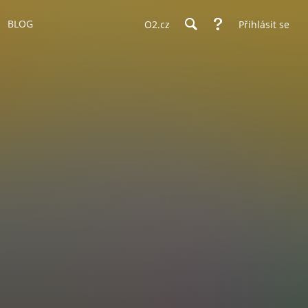
BLOG
O2.cz
Přihlásit se