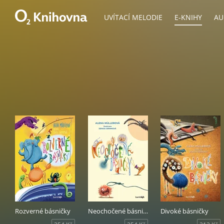
UVÍTACÍ MELODIE
E-KNIHY
AU
Rozverné básničky
Neochočené básničky
Divoké básničky