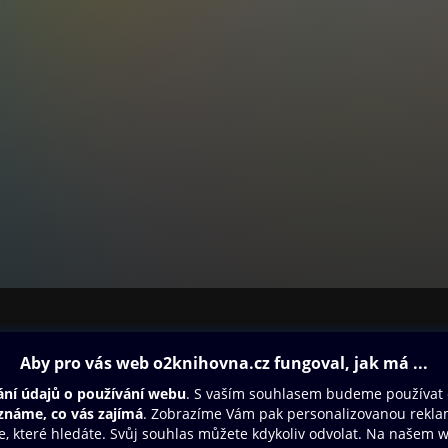
ovna
Další zábava
Oneplay
Oneplay Originály
Sport