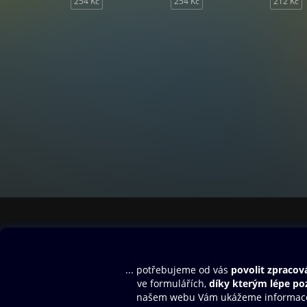
254 Kč
254 Kč
212 Kč
Obsah ke stažení
Moje O2 Knih
Uvítací melodie
Přihlásit se
Aplikace a hry
E-knihy
Dárkový poukaz
SMS/MMS Info
Audioknihy
Nápověda
Blog