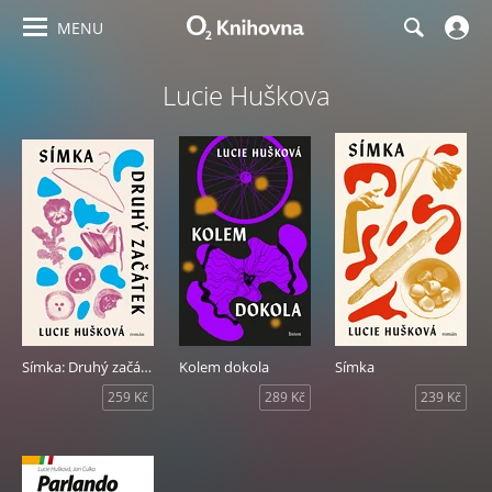
MENU
Lucie Huškova
Símka: Druhý začátek
Kolem dokola
Símka
259 Kč
289 Kč
239 Kč