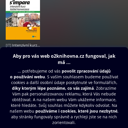
[IT]
Intenzivní kurz italské konverzace
249 Kč
Obsah ke stažení
Moje O2 Knihovna
Další zábava
© O2 Czech Republic a.s.