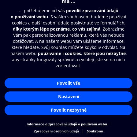
Moje O2 Knihovna
Další zábava
© O2 Czech Republic a.s.
Nákupní řád
Přístupnost
Zásady zpracování osobních údajů
Cookies
Aplikace O2 Knihovna
Nastavení cookies
Čti a poslouchej své e-knihy a
audioknihy rychleji a pohodlněji.
STÁHNOUT