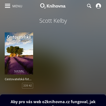
MENU
Scott Kelby
Cestovatelská fotografie
339 Kč
Obsah ke stažení