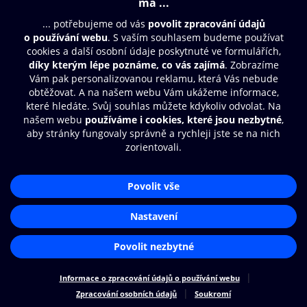
Moje O2 Knihovna
Další zábava
© O2 Czech Republic a.s.
Nákupní řád
Přístupnost
Zásady zpracování osobních údajů
Cookies
Aplikace O2 Knihovna
Nastavení cookies
Čti a poslouchej své e-knihy a
audioknihy rychleji a pohodlněji.
STÁHNOUT