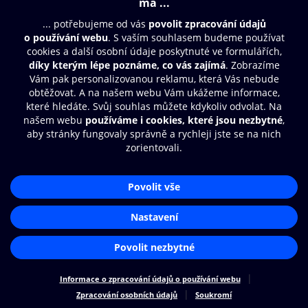
Moje O2 Knihovna
Další zábava
© O2 Czech Republic a.s.
Nákupní řád
Přístupnost
Zásady zpracování osobních údajů
Cookies
Aplikace O2 Knihovna
Nastavení cookies
Čti a poslouchej své e-knihy a
audioknihy rychleji a pohodlněji.
STÁHNOUT