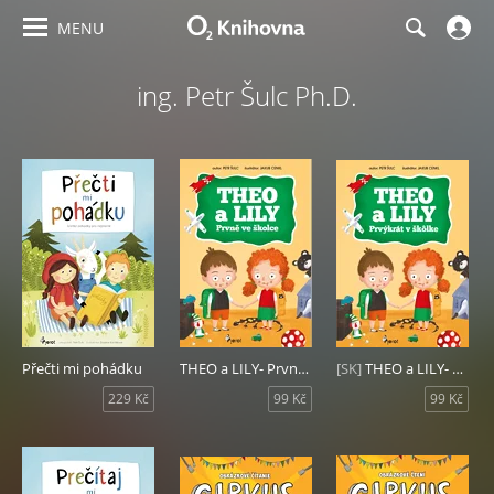
MENU
ing. Petr Šulc Ph.D.
Přečti mi pohádku
THEO a LILY- Prvně ve školce
[SK]
THEO a LILY- Prvýkrát v škôlke
229 Kč
99 Kč
99 Kč