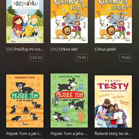
[SK]
Prečítaj mi rozprávku
[SK]
Cirkus ide!
Cirkus jede!
229 Kč
79 Kč
79 Kč
Pejsek Tom a jak to začalo
Pejsek Tom a jeho trampoty
Řešené testy ke zkouškám na víceletá gymnázia