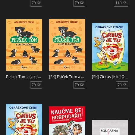
79 Kč
79 Kč
119 Kč
Pejsek Tom a jak to začalo
[SK]
Psíček Tom a ako to začalo- obrázkové čítanie
[SK]
Cirkus je tu! Obrázkové čítanie
79 Kč
79 Kč
79 Kč