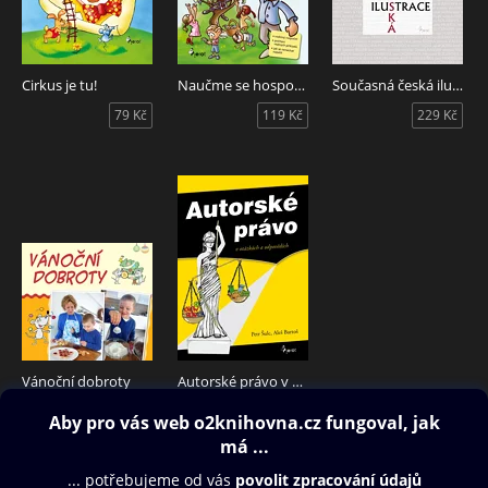
Cirkus je tu!
Naučme se hospodařit
Současná česká ilustrace
79 Kč
119 Kč
229 Kč
Vánoční dobroty
Autorské právo v otázkách a odpovědích
119 Kč
149 Kč
Obsah ke stažení