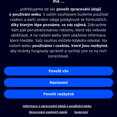
Moje O2 Knihovna
Další zábava
© O2 Czech Republic a.s.
Nákupní řád
Přístupnost
Zásady zpracování osobních údajů
Cookies
Aplikace O2 Knihovna
Nastavení cookies
Čti a poslouchej své e-knihy a
audioknihy rychleji a pohodlněji.
STÁHNOUT