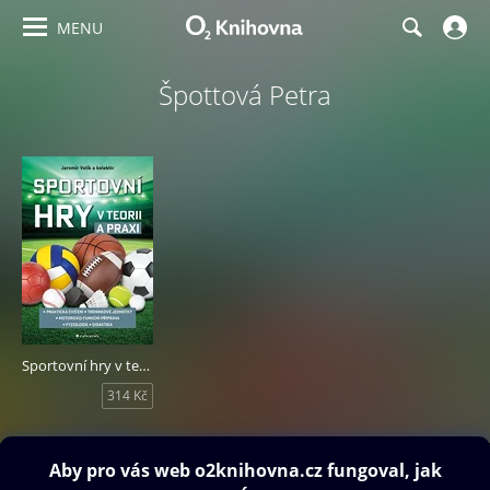
MENU
Špottová Petra
Sportovní hry v teorii a praxi
314 Kč
Obsah ke stažení