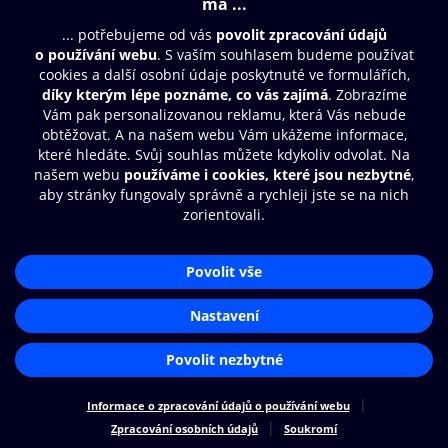
Moje O2 Knihovna
Další zábava
© O2 Czech Republic a.s.
Nákupní řád
Přístupnost
Zásady zpracování osobních údajů
Cookies
Aplikace O2 Knihovna
Nastavení cookies
Čti a poslouchej své e-knihy a
audioknihy rychleji a pohodlněji.
STÁHNOUT