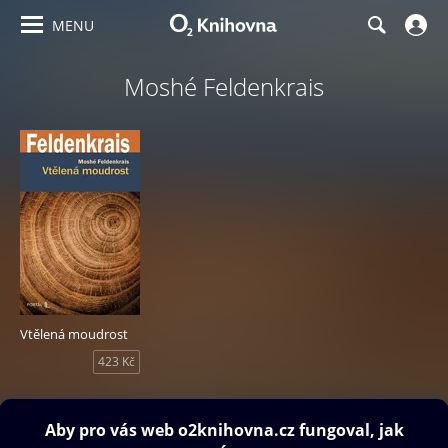
MENU
Moshé Feldenkrais
Vtělená moudrost
423 Kč
Obsah ke stažení