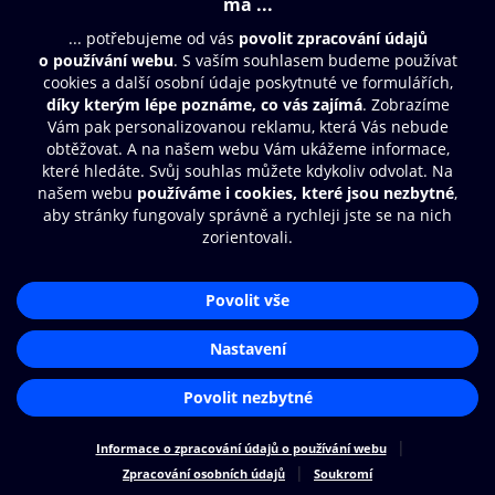
Moje O2 Knihovna
Další zábava
© O2 Czech Republic a.s.
Nákupní řád
Přístupnost
Zásady zpracování osobních údajů
Cookies
Aplikace O2 Knihovna
Nastavení cookies
Čti a poslouchej své e-knihy a
audioknihy rychleji a pohodlněji.
STÁHNOUT