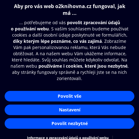
150 Kč
Obsah ke stažení
Moje O2 Knihovna
Další zábava
© O2 Czech Republic a.s.
Nákupní řád
Přístupnost
Aplikace O2 Knihovna
Zásady zpracování osobních údajů
Čti a poslouchej své e-knihy a
Cookies
audioknihy rychleji a pohodlněji.
Nastavení cookies
STÁHNOUT