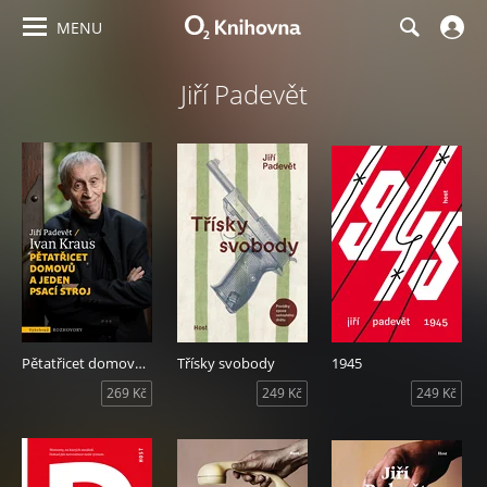
MENU
Jiří Padevět
Pětatřicet domovů a jeden psací stroj
Třísky svobody
1945
269 Kč
249 Kč
249 Kč