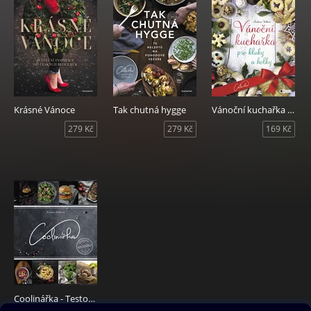
Krásné Vánoce
Tak chutná hygge
Vánoční kuchařka pro kluky a holky
279 Kč
279 Kč
169 Kč
Coolinářka - Testováno na rodině