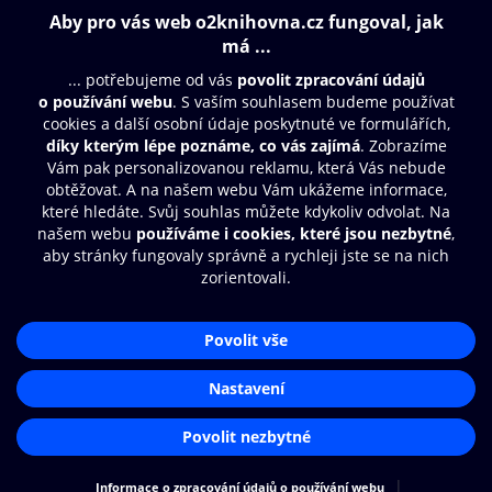
209 Kč
Obsah ke stažení
Moje O2 Knihovna
Další zábava
© O2 Czech Republic a.s.
Nákupní řád
Přístupnost
Aplikace O2 Knihovna
Zásady zpracování osobních údajů
Čti a poslouchej své e-knihy a
Cookies
audioknihy rychleji a pohodlněji.
Nastavení cookies
STÁHNOUT