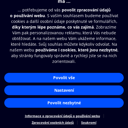
Moje O2 Knihovna
Další zábava
© O2 Czech Republic a.s.
Nákupní řád
Přístupnost
Zásady zpracování osobních údajů
Cookies
Aplikace O2 Knihovna
Nastavení cookies
Čti a poslouchej své e-knihy a
audioknihy rychleji a pohodlněji.
STÁHNOUT