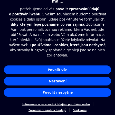
Moje O2 Knihovna
Další zábava
© O2 Czech Republic a.s.
Nákupní řád
Přístupnost
Zásady zpracování osobních údajů
Cookies
Aplikace O2 Knihovna
Nastavení cookies
Čti a poslouchej své e-knihy a
audioknihy rychleji a pohodlněji.
STÁHNOUT