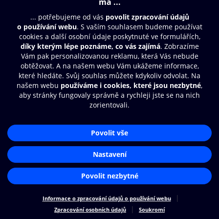
Moje O2 Knihovna
Další zábava
© O2 Czech Republic a.s.
Nákupní řád
Přístupnost
Zásady zpracování osobních údajů
Cookies
Aplikace O2 Knihovna
Nastavení cookies
Čti a poslouchej své e-knihy a
audioknihy rychleji a pohodlněji.
STÁHNOUT