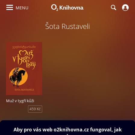
MENU
Šota Rustaveli
Muž v tygří kůži
459 Kč
Obsah ke stažení