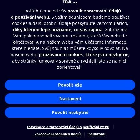
Moje O2 Knihovna
Další zábava
© O2 Czech Republic a.s.
Nákupní řád
Přístupnost
Zásady zpracování osobních údajů
Cookies
Aplikace O2 Knihovna
Nastavení cookies
Čti a poslouchej své e-knihy a
audioknihy rychleji a pohodlněji.
STÁHNOUT