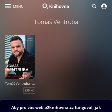
MENU
Tomáš Ventruba
Tomáš Ventruba - Pikový král plastiky
239 Kč
Obsah ke stažení