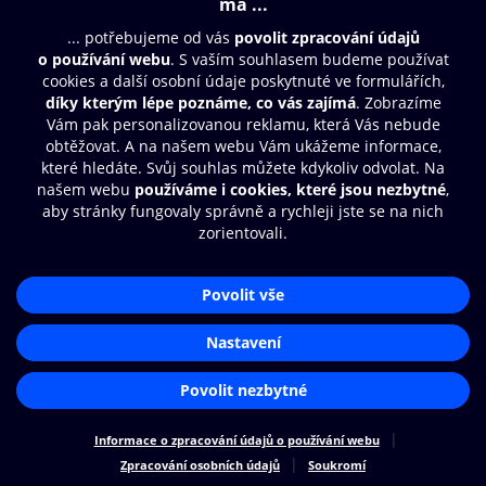
Moje O2 Knihovna
Další zábava
© O2 Czech Republic a.s.
Nákupní řád
Přístupnost
Zásady zpracování osobních údajů
Cookies
Aplikace O2 Knihovna
Nastavení cookies
Čti a poslouchej své e-knihy a
audioknihy rychleji a pohodlněji.
STÁHNOUT