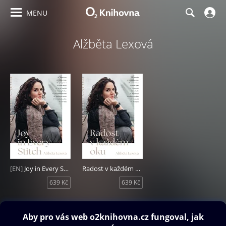
MENU
Alžběta Lexová
[EN]
Joy in Every Stitch
Radost v každém oku
639 Kč
639 Kč
Obsah ke stažení