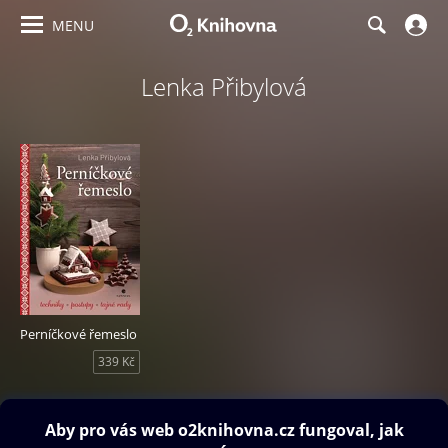
MENU
Lenka Přibylová
Perníčkové řemeslo
339 Kč
Obsah ke stažení