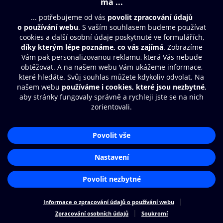
Moje O2 Knihovna
Další zábava
© O2 Czech Republic a.s.
Nákupní řád
Přístupnost
Zásady zpracování osobních údajů
Cookies
Aplikace O2 Knihovna
Nastavení cookies
Čti a poslouchej své e-knihy a
audioknihy rychleji a pohodlněji.
STÁHNOUT