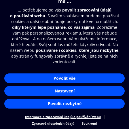
Moje O2 Knihovna
Další zábava
© O2 Czech Republic a.s.
Nákupní řád
Přístupnost
Zásady zpracování osobních údajů
Cookies
Aplikace O2 Knihovna
Nastavení cookies
Čti a poslouchej své e-knihy a
audioknihy rychleji a pohodlněji.
STÁHNOUT