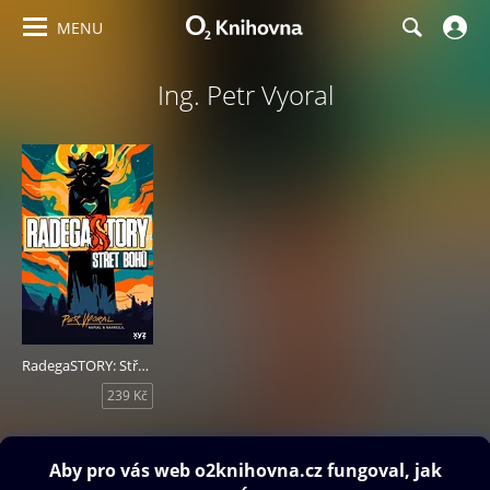
MENU
Ing. Petr Vyoral
RadegaSTORY: Střet bohů
239 Kč
Obsah ke stažení