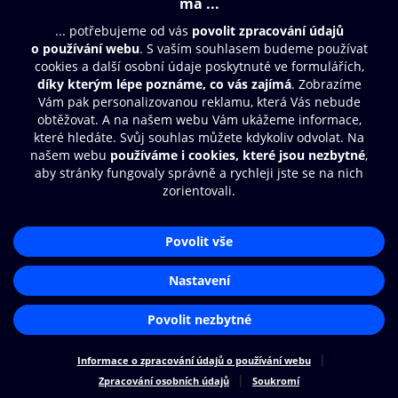
Moje O2 Knihovna
Další zábava
© O2 Czech Republic a.s.
Nákupní řád
Přístupnost
Zásady zpracování osobních údajů
Cookies
Aplikace O2 Knihovna
Nastavení cookies
Čti a poslouchej své e-knihy a
audioknihy rychleji a pohodlněji.
STÁHNOUT