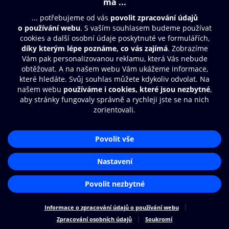
Moje O2 Knihovna
Další zábava
© O2 Czech Republic a.s.
Nákupní řád
Přístupnost
Zásady zpracování osobních údajů
Cookies
Aplikace O2 Knihovna
Nastavení cookies
Čti a poslouchej své e-knihy a
audioknihy rychleji a pohodlněji.
STÁHNOUT