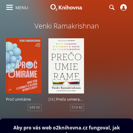
MENU
Venki Ramakrishnan
Proč umíráme
[SK]
Prečo umierame
349 Kč
519 Kč
Obsah ke stažení