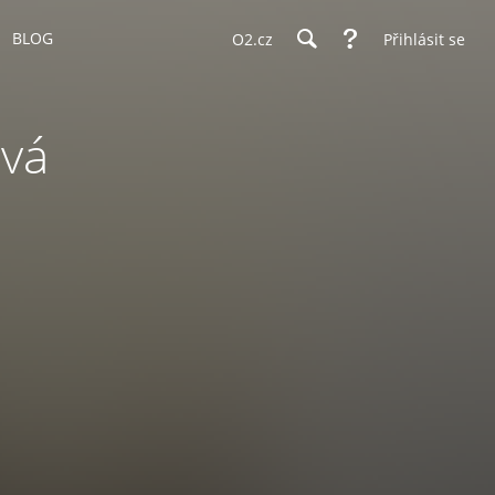
BLOG
O2.cz
Přihlásit se
ová