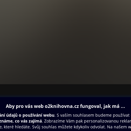
ovna
Další zábava
Oneplay
Oneplay Originály
Sport