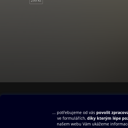
299 Kč
Obsah ke stažení
Moje O2 Knih
Uvítací melodie
Přihlásit se
Aplikace a hry
E-knihy
Dárkový poukaz
SMS/MMS Info
Audioknihy
Nápověda
Blog