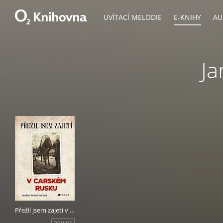
UVÍTACÍ MELODIE
E-KNIHY
AU
Ja
Přežil jsem zajetí v carském Rusku