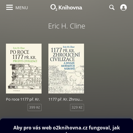
MENU
Eric H. Cline
Po roce 1177 př. Kr.
1177 př. Kr. Zhroucení civilizace a invaze mořských národů
399 Kč
329 Kč
Obsah ke stažení