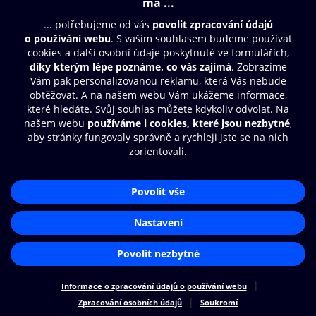
Moje O2 Knihovna
Další zábava
© O2 Czech Republic a.s.
Nákupní řád
Přístupnost
Zásady zpracování osobních údajů
Cookies
Aplikace O2 Knihovna
Nastavení cookies
Čti a poslouchej své e-knihy a
audioknihy rychleji a pohodlněji.
STÁHNOUT