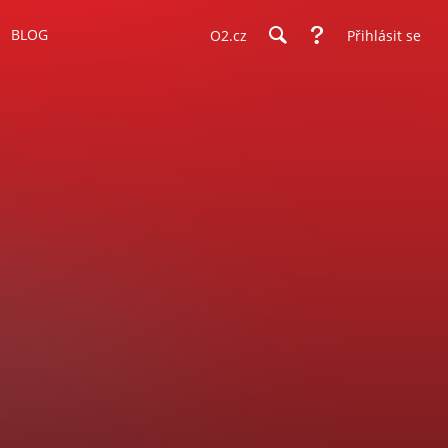
BLOG
O2.cz
Přihlásit se