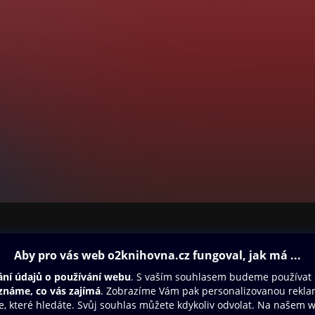
ovna
Další zábava
Oneplay
Oneplay Originály
Sport