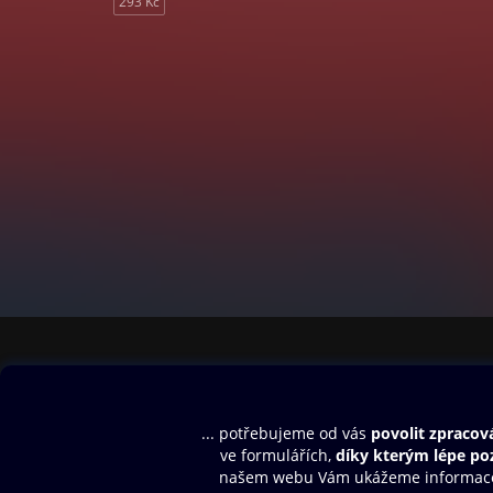
293 Kč
Obsah ke stažení
Moje O2 Knih
Uvítací melodie
Přihlásit se
Aplikace a hry
E-knihy
Dárkový poukaz
SMS/MMS Info
Audioknihy
Nápověda
Blog