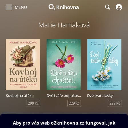
MENU
Marie Hamáková
Kovboj na útěku
Dvě tváře odpuštění
Dvě tváře lásky
299 Kč
229 Kč
229 Kč
Obsah ke stažení