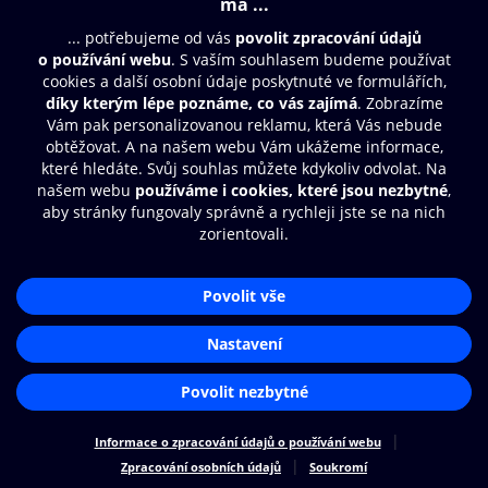
Moje O2 Knihovna
Další zábava
© O2 Czech Republic a.s.
Nákupní řád
Přístupnost
Zásady zpracování osobních údajů
Cookies
Aplikace O2 Knihovna
Nastavení cookies
Čti a poslouchej své e-knihy a
audioknihy rychleji a pohodlněji.
STÁHNOUT