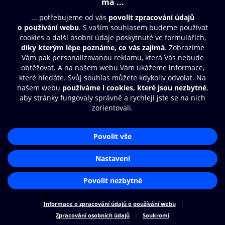
Moje O2 Knihovna
Další zábava
© O2 Czech Republic a.s.
Nákupní řád
Přístupnost
Zásady zpracování osobních údajů
Cookies
Aplikace O2 Knihovna
Nastavení cookies
Čti a poslouchej své e-knihy a
audioknihy rychleji a pohodlněji.
STÁHNOUT